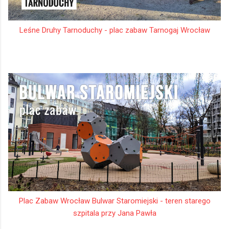
Leśne Druhy Tarnoduchy - plac zabaw Tarnogaj Wrocław
Plac Zabaw Wrocław Bulwar Staromiejski - teren starego
szpitala przy Jana Pawła