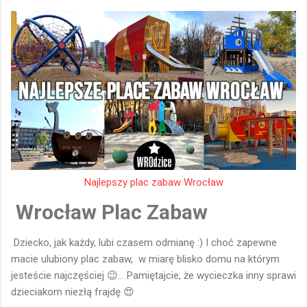
przewodnią smoka (Smoka Strachota)! Który jest też
zestawem sprawnościowym z elementami do wspinaczki oraz
dlugim ogonem z czarnymi wypustkami po których można
skakać 😊 Jest górka z zamkiem z extra zjeżdżalnią rurową i
inni elementami 😊 Super jest to że pomyślano o każdej grupie
wiekowej 👍 Dla maluszków ogrodzona część z dużą ilością
pisaku i domkiem👶 Starszaki mogą się wykazać na dużym i
wysokim małpim gaju 🐒 Wyświetl...
Najlepszy plac zabaw Wrocław
Wrocław Plac Zabaw
Dziecko, jak każdy, lubi czasem odmianę :) I choć zapewne
macie ulubiony plac zabaw, w miarę blisko domu na którym
jesteście najczęściej 😉... Pamiętajcie, że wycieczka inny sprawi
dzieciakom niezłą frajdę 😍