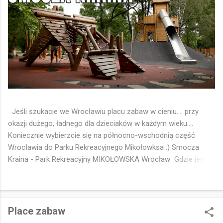
Jeśli szukacie we Wrocławiu placu zabaw w cieniu.... przy
okazji dużego, ładnego dla dzieciaków w każdym wieku....
Koniecznie wybierzcie się na północno-wschodnią część
Wrocławia do Parku Rekreacyjnego Mikołowksa :) Smocza
Kraina - Park Rekreacyjny MIKOŁOWSKA Wrocław Gdzie jest
park - Pinezka Google 📍
https://maps.app.goo.gl/FgMWYvu8EV7eMhi16 🐉 Smocza
Kraina to chyba ulubiony plac zabaw dzieciaków z osiedli
Strachocin Swojszyce Wojnów 🤔😁 Idealny 👌 Drewniany, w
Place zabaw
cieniu drzew Parku Rekreacyjnego Mikołowska 🌳 Z tematyka