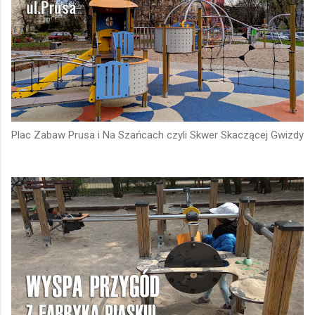
Plac Zabaw Prusa i Na Szańcach czyli Skwer Skaczącej Gwizdy