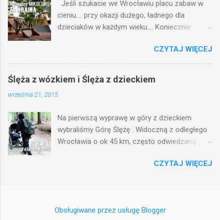
Jeśli szukacie we Wrocławiu placu zabaw w
cieniu.... przy okazji dużego, ładnego dla
dzieciaków w każdym wieku.... Koniecznie
wybierzcie się na północno-wschodnią część
CZYTAJ WIĘCEJ
Wrocławia do Parku Rekreacyjnego Mikołowksa
:) Smocza Kraina - Park Rekreacyjny
MIKOŁOWSKA Wrocław Gdzie jest park -
Ślęża z wózkiem i Ślęża z dzieckiem
Pinezka Google 📍
września 21, 2015
https://maps.app.goo.gl/FgMWYvu8EV7eMhi16
🐉 Smocza Kraina to chyba ulubiony plac
Na pierwszą wyprawę w góry z dzieckiem
zabaw dzieciaków z osiedli Strachocin
wybraliśmy Górę Ślężę . Widoczną z odległego
Swojszyce Wojnów 🤔😁 Idealny 👌 Drewniany,
Wrocławia o ok 45 km, często odwiedzaną
w cieniu drzew Parku Rekreacyjnego
przez mieszkańców okolicznych
Mikołowska 🌳 Z tematyka przewodnią smoka
CZYTAJ WIĘCEJ
miejscowości. Wystarczy objechać ją nieco, by
(Smoka Strachota)! Który jest też zestawem
dotrzeć do parkingu na Przełączy Tąpadła .
sprawnościowym z elementami do wspinaczki
Stamtąd na szczyt zaprowadzi Was najkrótszy
oraz dlugim ogonem z czarnymi wypustkami
i najłatwiejszy, żółty szlak!
po których można skakać 😊 Jest górka z
Obsługiwane przez usługę Blogger
zamkiem z extra zjeżdżalnią rurową i inni