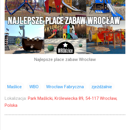
Najlepsze place zabaw Wrocław
Maślice
WBO
Wrocław Fabryczna
zjeżdżalnie
Lokalizacja:
Park Maślicki, Królewiecka 89, 54-117 Wrocław,
Polska