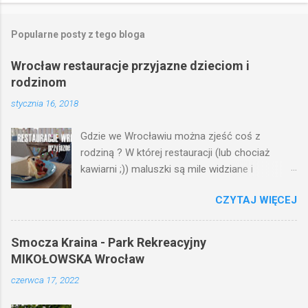
Popularne posty z tego bloga
Wrocław restauracje przyjazne dzieciom i
rodzinom
stycznia 16, 2018
Gdzie we Wrocławiu można zjeść coś z
rodziną ? W której restauracji (lub chociaż
kawiarni ;)) maluszki są mile widziane i
znajdziemy dla nich: kącik z zabawkami,
CZYTAJ WIĘCEJ
krzesełko do karmienia, przewijak lub dziecięce
menu ?
Smocza Kraina - Park Rekreacyjny
MIKOŁOWSKA Wrocław
czerwca 17, 2022