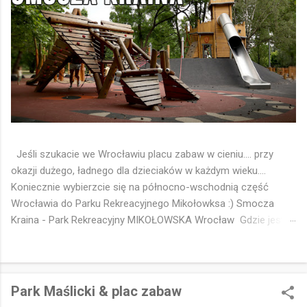
Jeśli szukacie we Wrocławiu placu zabaw w cieniu.... przy
okazji dużego, ładnego dla dzieciaków w każdym wieku....
Koniecznie wybierzcie się na północno-wschodnią część
Wrocławia do Parku Rekreacyjnego Mikołowksa :) Smocza
Kraina - Park Rekreacyjny MIKOŁOWSKA Wrocław Gdzie jest
park - Pinezka Google 📍
https://maps.app.goo.gl/FgMWYvu8EV7eMhi16 🐉 Smocza
Kraina to chyba ulubiony plac zabaw dzieciaków z osiedli
Strachocin Swojszyce Wojnów 🤔😁 Idealny 👌 Drewniany, w
Park Maślicki & plac zabaw
cieniu drzew Parku Rekreacyjnego Mikołowska 🌳 Z tematyka