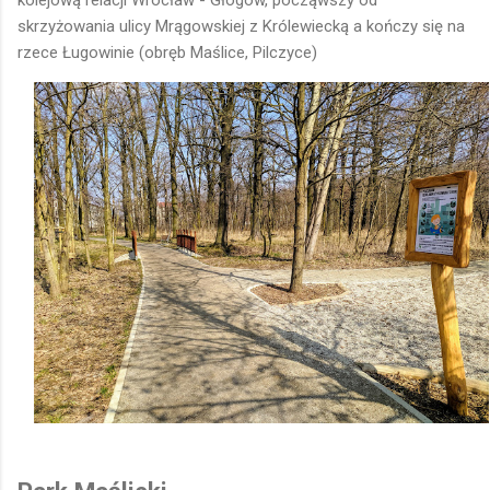
kolejową relacji Wrocław - Głogów, począwszy od
skrzyżowania ulicy Mrągowskiej z Królewiecką a kończy się na
rzece Ługowinie (obręb Maślice, Pilczyce)