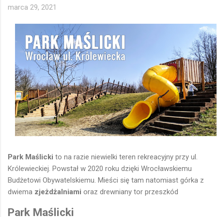
marca 29, 2021
przewodnią smoka (Smoka Strachota)! Który jest też
zestawem sprawnościowym z elementami do wspinaczki oraz
dlugim ogonem z czarnymi wypustkami po których można
skakać 😊 Jest górka z zamkiem z extra zjeżdżalnią rurową i
inni elementami 😊 Super jest to że pomyślano o każdej grupie
wiekowej 👍 Dla maluszków ogrodzona część z dużą ilością
pisaku i domkiem👶 Starszaki mogą się wykazać na dużym i
wysokim małpim gaju 🐒 Wyświetl...
Park Maślicki
to na razie niewielki teren rekreacyjny przy ul.
Królewieckiej. Powstał w 2020 roku dzięki Wrocławskiemu
Budżetowi Obywatelskiemu. Mieści się tam natomiast górka z
dwiema
zjeżdżalniami
oraz drewniany tor przeszkód
Park Maślicki