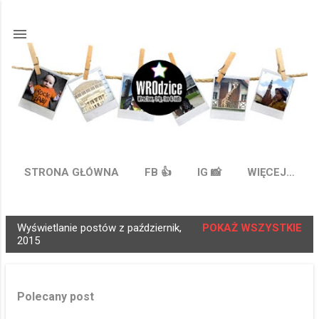
Przejdź do głównej zawartości
STRONA GŁÓWNA
FB 👍
IG 📸
WIĘCEJ…
Wyświetlanie postów z październik,
POKAŻ WSZYSTKIE
P
2015
o
s
t
Polecany post
y