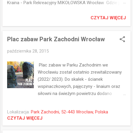
Kraina - Park Rekreacyjny MIKOŁOWSKA Wrocław Gdzie jest
park - Pinezka Google 📍
https://maps.app.goo.gl/FgMWYvu8EV7eMhi16 🐉 Smocza
CZYTAJ WIĘCEJ
Kraina to chyba ulubiony plac zabaw dzieciaków z osiedli
Strachocin Swojszyce Wojnów 🤔😁 Idealny 👌 Drewniany, w
cieniu drzew Parku Rekreacyjnego Mikołowska 🌳 Z
Plac zabaw Park Zachodni Wrocław
tematyka przewodnią smoka (Smoka Strachota)! Który jest
października 28, 2015
też zestawem sprawnościowym z elementami do
wspinaczki oraz dlugim ogonem z czarnymi wypustkami po
Plac zabaw w Parku Zachodnim we
których można skakać 😊 Jest górka z zamkiem z extra
Wrocławiu został ostatnio zrewitalizowany
zjeżdżalnią rurową i inni elementami 😊 Super jest to że
(2022/ 2023). Do skałek - ścianek
pomyślano o każdej grupie wiekowej 👍 Dla maluszków
wspinaczkowych, pajęczyny - linaium oraz
ogrodzona część z dużą ilością pisaku i domkiem👶
siłowni na świeżym powietrzu dodano
Starszaki mogą się wykazać na dużym i wysokim małpim
tyrolkę :) oraz zmieniono zestaw zabawowy
gaju 🐒 Wyświetl...
(drabinki, zjeżdżalnie, mostki, liny itp)
Lokalizacja:
Park Zachodni, 52-443 Wrocław, Polska
CZYTAJ WIĘCEJ