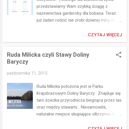
przedstawiamy Wam szybką ściągę z
nazewnictwa garderoby dla bobasa. Teraz
już żaden rodzić nie zrobi dziwnej miny na
prośbę drugiej połówki "..załóż mu body i
półśpiochy.." :)
CZYTAJ WIĘCEJ
Ruda Milicka czyli Stawy Doliny
Baryczy
października 11, 2015
Ruda Milicka położona jest w Parku
Krajobrazowym Doliny Baryczy . Znajduje się
tam ścieżka przyrodnicza biegnąca przez las
oraz między stawami... Niesamowite,
naturalne miejsce skupiające olbrzymie ilości
ptaków ! Ruda Milicka parking Parę
kilometrów na zachód od Milicza, przed
CZYTAJ WIĘCEJ