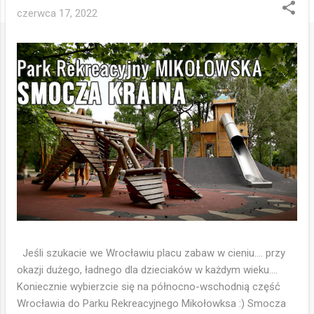
czerwca 17, 2022
Jeśli szukacie we Wrocławiu placu zabaw w cieniu.... przy
okazji dużego, ładnego dla dzieciaków w każdym wieku....
Koniecznie wybierzcie się na północno-wschodnią część
Wrocławia do Parku Rekreacyjnego Mikołowksa :) Smocza