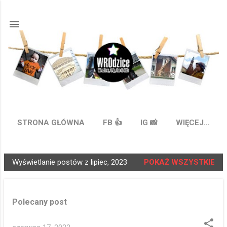
Przejdź do głównej zawartości
STRONA GŁÓWNA
FB 👍
IG 📸
WIĘCEJ…
Wyświetlanie postów z lipiec, 2023
POKAŻ WSZYSTKIE
P
o
s
Polecany post
t
y