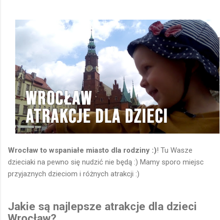
przewodnią smoka (Smoka Strachota)! Który jest też
zestawem sprawnościowym z elementami do wspinaczki oraz
dlugim ogonem z czarnymi wypustkami po których można
skakać 😊 Jest górka z zamkiem z extra zjeżdżalnią rurową i
inni elementami 😊 Super jest to że pomyślano o każdej grupie
wiekowej 👍 Dla maluszków ogrodzona część z dużą ilością
pisaku i domkiem👶 Starszaki mogą się wykazać na dużym i
wysokim małpim gaju 🐒 Wyświetl...
Wrocław to wspaniałe miasto dla rodziny :)
! Tu Wasze
dzieciaki na pewno się nudzić nie będą :) Mamy sporo miejsc
przyjaznych dzieciom i różnych atrakcji :)
Jakie są najlepsze atrakcje dla dzieci
Wrocław?