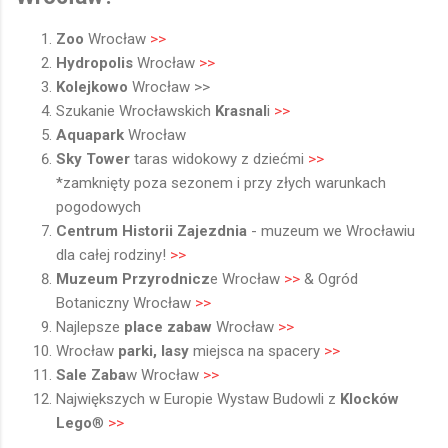
Zoo
Wrocław
>>
Hydropolis
Wrocław
>>
Kolejkowo
Wrocław >>
Szukanie Wrocławskich
Krasnal
i
>>
Aquapark
Wrocław
Sky Tower
taras widokowy z dziećmi
>>
*zamknięty poza sezonem i przy złych warunkach
pogodowych
Centrum Historii Zajezdnia
- muzeum we Wrocławiu
dla całej rodziny!
>>
Muzeum Przyrodnicz
e Wrocław
>>
& Ogród
Botaniczny Wrocław
>>
Najlepsze
place zabaw
Wrocław
>>
Wrocław
parki, lasy
miejsca na spacery
>>
Sale Zaba
w Wrocław
>>
Największych w Europie Wystaw Budowli z
Klocków
Lego
­®
>>