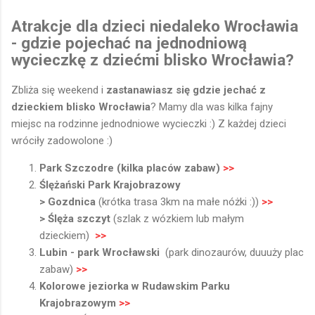
Atrakcje dla dzieci niedaleko Wrocławia
- gdzie pojechać na jednodniową
wycieczkę z dziećmi blisko Wrocławia?
Zbliża się weekend i
zastanawiasz się gdzie jechać z
dzieckiem blisko Wrocławia
? Mamy dla was kilka fajny
miejsc na rodzinne jednodniowe wycieczki :) Z każdej dzieci
wróciły zadowolone :)
Park Szczodre (kilka placów zabaw)
>>
Ślężański Park Krajobrazowy
> Gozdnica
(krótka trasa 3km na małe nóżki :))
>>
> Ślęża szczyt
(szlak z wózkiem lub małym
dzieckiem)
>>
Lubin - park Wrocławski
(park dinozaurów, duuuży plac
zabaw)
>>
Kolorowe jeziorka w Rudawskim Parku
Krajobrazowym
>>