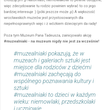
więc zdecydowanie tu rodzic powinien wybrać to co jego
bardziej interesuje :) (póki jeszcze może ;p) A większość
wrocławskich muzeów jest przystosowanych dla
niepełnosprawnych więc i z wózkiem dziecięcym da radę!
Poza tym Muzeum Pana Tadeusza, zainicjowało akcję
#muzealniaki - na muzeum nigdy nie jest za wcześnie!
#muzealniaki
pokazują, że w
muzeach i galeriach sztuki jest
miejsce dla rodziców z dziećmi
#muzealniaki
zachęcają do
wspólnego poznawania kultury i
sztuki
#muzealniaki
to dzieci w każdym
wieku: niemowlaki, przedszkolaki
i uczniowie