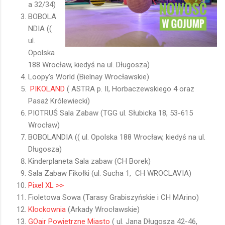
a 32/34)
BOBOLA
NDIA ((
ul.
Opolska
188 Wrocław, kiedyś na ul. Długosza)
Loopy's World (Bielnay Wrocławskie)
PIKOLAND
( ASTRA p. II, Horbaczewskiego 4 oraz
Pasaż Królewiecki)
PIOTRUŚ Sala Zabaw (TGG ul. Słubicka 18, 53-615
Wrocław)
BOBOLANDIA (( ul. Opolska 188 Wrocław, kiedyś na ul.
Długosza)
Kinderplaneta Sala zabaw (CH Borek)
Sala Zabaw Fikołki (ul. Sucha 1, CH WROCLAVIA)
Pixel XL >>
Fioletowa Sowa (Tarasy Grabiszyńskie i CH MArino)
Klockownia
(Arkady Wrocławskie)
GOair Powietrzne Miasto
( ul. Jana Długosza 42-46,