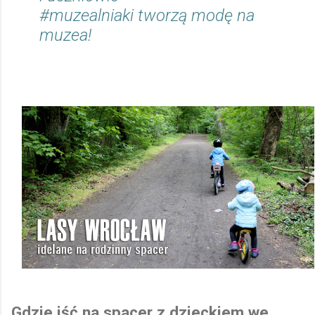
#muzealniaki
tworzą modę na
muzea!
Gdzie iść na spacer z dzieckiem we