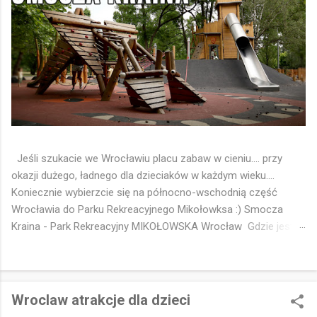
Jeśli szukacie we Wrocławiu placu zabaw w cieniu.... przy
okazji dużego, ładnego dla dzieciaków w każdym wieku....
Koniecznie wybierzcie się na północno-wschodnią część
Wrocławia do Parku Rekreacyjnego Mikołowksa :) Smocza
Kraina - Park Rekreacyjny MIKOŁOWSKA Wrocław Gdzie jest
park - Pinezka Google 📍
https://maps.app.goo.gl/FgMWYvu8EV7eMhi16 🐉 Smocza
Kraina to chyba ulubiony plac zabaw dzieciaków z osiedli
Strachocin Swojszyce Wojnów 🤔😁 Idealny 👌 Drewniany, w
Wroclaw atrakcje dla dzieci
cieniu drzew Parku Rekreacyjnego Mikołowska 🌳 Z tematyka