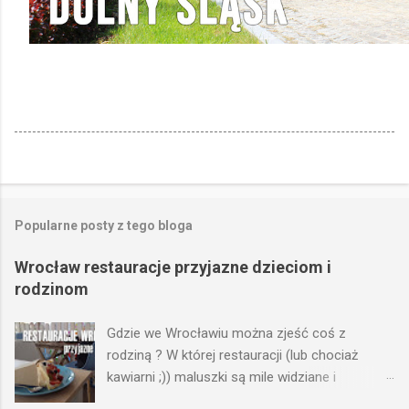
Popularne posty z tego bloga
Wrocław restauracje przyjazne dzieciom i
rodzinom
Gdzie we Wrocławiu można zjeść coś z
rodziną ? W której restauracji (lub chociaż
kawiarni ;)) maluszki są mile widziane i
znajdziemy dla nich: kącik z zabawkami,