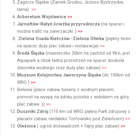
Zagórze Śląskie (Zamek Grodno, Jezioro Bystrzyckie,
tama)
>>
Arboretum Wojsławice
>>
Jarnołtów-Ratyń ścieżka przyrodnicza
(na spacer i
można trafić na
zwierzaczki
:)
>>
Zielona Osada Kiełczów -Zielona Oliwka
(piękny teren
na spacer, duży plac zabaw i restauracja)
>>
Środa Śląska
(miasteczko 30km na zachód od Wro, jest
Aquapark a obok ładna przestrzeń na spacer dookoła
zbiornika wodnego oraz duży
plac zabaw)
>>
Muzeum Kolejnictwa Jaworzyna Śląska
(do 100km od
WRO )
>>
Bielawa (place zabaw, baseny z wodnym placem;
pomost na wyspę na śdoku jeziorka z widokiem na góry,
plac zabaw :))
>>
Duszniki Zdrój
(110 km od WRO, piękny Park zdrojowy z
placami zabaw, niedaleko Torfowisko pod Zieleńcem)
>>
Oleśnica
( ogród
doświadczeń + fajny
plac zabaw)
>>