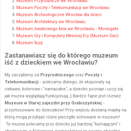
Muzeum Przyrodnicze we Wrocławiu
Muzeum Poczty i Telekomunikacji we Wrocławiu
Muzeum Archeologiczne Wrocław dla dzieci
Muzeum Architektury we Wrocławiu
Muzeum światowego kina we Wrocławiu - Moviegate
Muzeum Gry i Komputery Minionej Ery (Muzeum Gier)
Muzeum Iluzji
Zastanawiasz się do którego muzeum
iść z dzieckiem we Wrocławiu?
My zaczęliśmy od
Przyrodniczego
oraz
Poczty i
Telekomunikacji
- polecamy dlatego, że eksponaty są
ciekawe, kolorowe i "namacalne", a dziecko poznaje i uczy się
jak muzea wyglądają/funkcjonują ;) Bardzo fajne jest róznież
Muzeum w Starej zajezdni przy Grabiszyńskiej
-
przystosowane do dzieciaków! Przy wejściu dostaną mapkę na
którą mogą przybijać różne pieczątki schowane w muzeum!
Te muzea polecamy przy dziecku już bardziej "kumającym" i
chodzącym ;p Natomiast, niemowlakowi to pewnie obojętne,