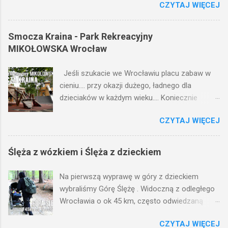
CZYTAJ WIĘCEJ
krzesełko do karmienia, przewijak lub dziecięce
menu ?
Smocza Kraina - Park Rekreacyjny
MIKOŁOWSKA Wrocław
Jeśli szukacie we Wrocławiu placu zabaw w
cieniu.... przy okazji dużego, ładnego dla
dzieciaków w każdym wieku.... Koniecznie
wybierzcie się na północno-wschodnią część
CZYTAJ WIĘCEJ
Wrocławia do Parku Rekreacyjnego Mikołowksa
:) Smocza Kraina - Park Rekreacyjny
MIKOŁOWSKA Wrocław Gdzie jest park -
Ślęża z wózkiem i Ślęża z dzieckiem
Pinezka Google 📍
https://maps.app.goo.gl/FgMWYvu8EV7eMhi16
Na pierwszą wyprawę w góry z dzieckiem
🐉 Smocza Kraina to chyba ulubiony plac
wybraliśmy Górę Ślężę . Widoczną z odległego
zabaw dzieciaków z osiedli Strachocin
Wrocławia o ok 45 km, często odwiedzaną
Swojszyce Wojnów 🤔😁 Idealny 👌 Drewniany,
przez mieszkańców okolicznych
w cieniu drzew Parku Rekreacyjnego
CZYTAJ WIĘCEJ
miejscowości. Wystarczy objechać ją nieco, by