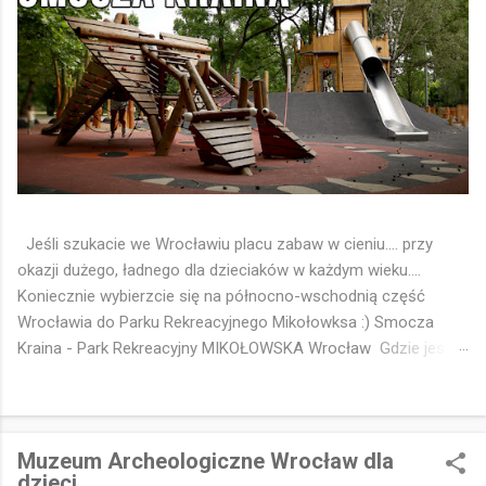
Jeśli szukacie we Wrocławiu placu zabaw w cieniu.... przy
okazji dużego, ładnego dla dzieciaków w każdym wieku....
Koniecznie wybierzcie się na północno-wschodnią część
Wrocławia do Parku Rekreacyjnego Mikołowksa :) Smocza
Kraina - Park Rekreacyjny MIKOŁOWSKA Wrocław Gdzie jest
park - Pinezka Google 📍
https://maps.app.goo.gl/FgMWYvu8EV7eMhi16 🐉 Smocza
Kraina to chyba ulubiony plac zabaw dzieciaków z osiedli
Strachocin Swojszyce Wojnów 🤔😁 Idealny 👌 Drewniany, w
Muzeum Archeologiczne Wrocław dla
cieniu drzew Parku Rekreacyjnego Mikołowska 🌳 Z tematyka
dzieci