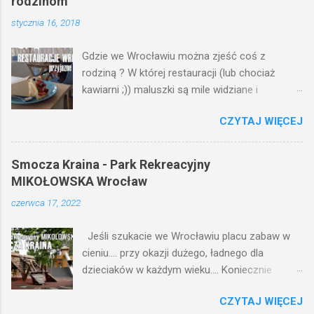
rodzinom
stycznia 16, 2018
Gdzie we Wrocławiu można zjeść coś z
rodziną ? W której restauracji (lub chociaż
kawiarni ;)) maluszki są mile widziane i
znajdziemy dla nich: kącik z zabawkami,
CZYTAJ WIĘCEJ
krzesełko do karmienia, przewijak lub dziecięce
menu ?
Smocza Kraina - Park Rekreacyjny
MIKOŁOWSKA Wrocław
czerwca 17, 2022
Jeśli szukacie we Wrocławiu placu zabaw w
cieniu.... przy okazji dużego, ładnego dla
dzieciaków w każdym wieku.... Koniecznie
wybierzcie się na północno-wschodnią część
CZYTAJ WIĘCEJ
Wrocławia do Parku Rekreacyjnego Mikołowksa