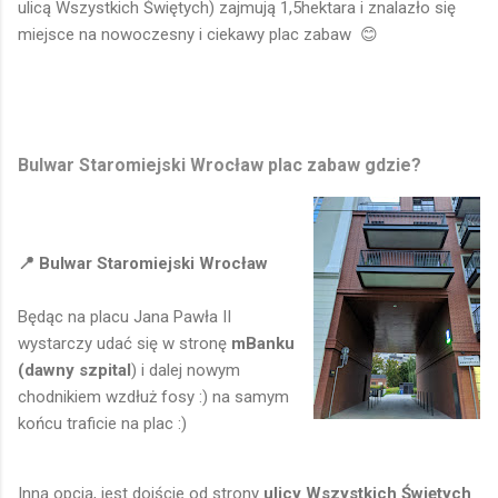
ulicą Wszystkich Świętych) zajmują 1,5hektara i znalazło się
miejsce na nowoczesny i ciekawy plac zabaw 😊
Bulwar Staromiejski Wrocław plac zabaw gdzie?
📍 Bulwar Staromiejski Wrocław
Będąc na placu Jana Pawła II
wystarczy udać się w stronę
mBanku
(dawny szpital
) i dalej nowym
chodnikiem wzdłuż fosy :) na samym
końcu traficie na plac :)
Inną opcją, jest dojście od strony
ulicy Wszystkich Świętych