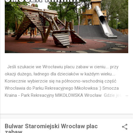
Jeśli szukacie we Wrocławiu placu zabaw w cieniu.... przy
okazji dużego, ładnego dla dzieciaków w każdym wieku....
Koniecznie wybierzcie się na północno-wschodnią część
Wrocławia do Parku Rekreacyjnego Mikołowksa :) Smocza
Kraina - Park Rekreacyjny MIKOŁOWSKA Wrocław Gdzie jest
park - Pinezka Google 📍
https://maps.app.goo.gl/FgMWYvu8EV7eMhi16 🐉 Smocza
Kraina to chyba ulubiony plac zabaw dzieciaków z osiedli
Strachocin Swojszyce Wojnów 🤔😁 Idealny 👌 Drewniany, w
Bulwar Staromiejski Wrocław plac
cieniu drzew Parku Rekreacyjnego Mikołowska 🌳 Z tematyka
zabaw