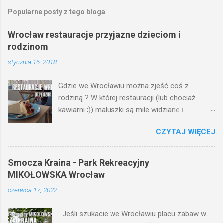
Popularne posty z tego bloga
Wrocław restauracje przyjazne dzieciom i
rodzinom
stycznia 16, 2018
Gdzie we Wrocławiu można zjeść coś z
rodziną ? W której restauracji (lub chociaż
kawiarni ;)) maluszki są mile widziane i
znajdziemy dla nich: kącik z zabawkami,
CZYTAJ WIĘCEJ
krzesełko do karmienia, przewijak lub dziecięce
menu ?
Smocza Kraina - Park Rekreacyjny
MIKOŁOWSKA Wrocław
czerwca 17, 2022
Jeśli szukacie we Wrocławiu placu zabaw w